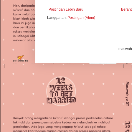
Postingan Lebih Baru
Beran
Langganan:
Postingan (Atom)
maswahy