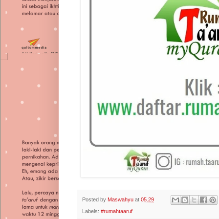
Posted by
Maswahyu
at
05.29
Labels:
#rumahtaaruf