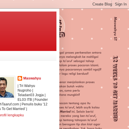
Maswahyu
| Tri Wahyu
Nugroho |
Teladan03 Jogja |
EL03 ITB | Founder
Taaruf.com | Penulis buku '12
To Get Married' |
profil lengkapku