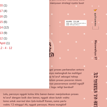
20
(1)
17
(4)
16
(2)
15
(6)
14
(12)
13
(9)
12
(1)
April
(1)
12 - 4 - 12