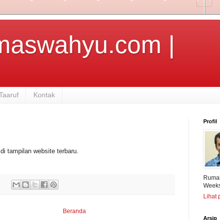
maswahyu.com |
Taaruf
Kontak
Profil
 di tampilan website terbaru.
Rumah
Weeks 
Lihat 
Beranda
Arsip